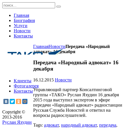
Главная
Биография
Услуги
Новости
Контакты
Главная
Новости
Передача «Народный
адвокат» 16 декабря
Передача «Народный адвокат» 16
декабря
16.12.2015
Новости
Клиенты
Фотогалерея
Управляющий партнер Консалтинговой
Контакты
группы «ТАКО» Руслан Яхудин 16 декабря
2015 года выступил экспертом в эфире
передачи «Народный адвокат» радиостанции
Русская Служба Новостей и ответил на
Copyright ©
вопросы радиослушателей.
2013-2016
Руслан Яхудин
Tags:
адвокат
,
народный адвокат
,
передача
,