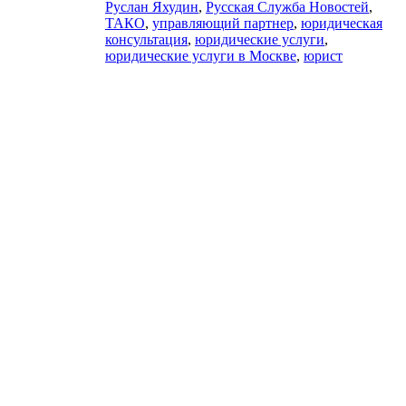
Руслан Яхудин
,
Русская Служба Новостей
,
ТАКО
,
управляющий партнер
,
юридическая
консультация
,
юридические услуги
,
юридические услуги в Москве
,
юрист